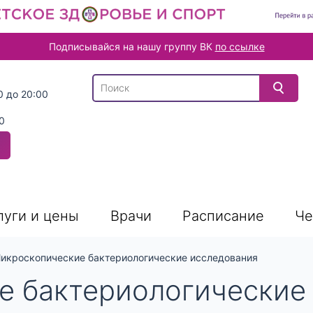
Подписывайся на нашу группу ВК
по ссылке
В списке найденных результатов используйте
0 до 20:00
0
луги и цены
Врачи
Расписание
Че
икроскопические бактериологические исследования
е бактериологические