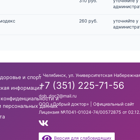
310 руб.
уточняйте у
администра
емодекс
260 руб.
уточняйте у
администра
г. Челябинск, ул. Университетская Набережная
доровье и спорт
+7 (351) 225-71-56
кая информация
dob_doc2@mail.ru
 конфиденциальности и
ООО «Добрый доктор» | Официальный сайт
и персональных данных
Лицензия №Л041-01024-74/00572875 от 02.12
та
Версия для слабовидящих