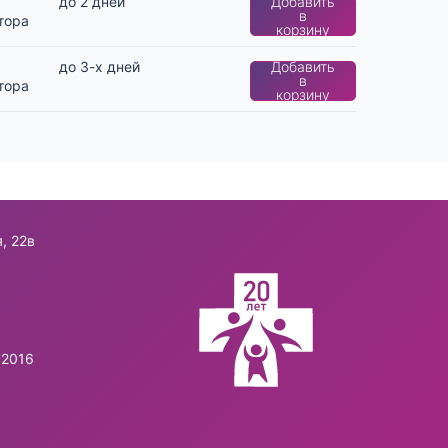
до 2 дней
Добавить
в
тора
корзину
до 3-х дней
Добавить
в
тора
корзину
, 22в
.2016