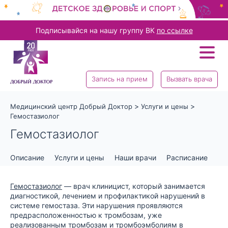
Подписывайся на нашу группу ВК
по ссылке
Запись на прием
Вызвать врача
>
>
Медицинский центр Добрый Доктор
Услуги и цены
Гемостазиолог
Гемостазиолог
Описание
Услуги и цены
Наши врачи
Расписание
От
Гемостазиолог
— врач клиницист, который занимается
диагностикой, лечением и профилактикой нарушений в
системе гемостаза. Эти нарушения проявляются
предрасположенностью к тромбозам, уже
реализованным тромбозам и тромбоэмболиям в