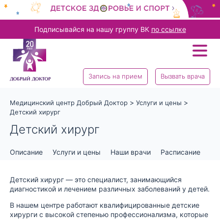
Подписывайся на нашу группу ВК
по ссылке
Запись на прием
Вызвать врача
>
>
Медицинский центр Добрый Доктор
Услуги и цены
Детский хирург
Детский хирург
Описание
Услуги и цены
Наши врачи
Расписание
От
Детский хирург — это специалист, занимающийся
диагностикой и лечением различных заболеваний у детей.
В нашем центре работают квалифицированные детские
хирурги с высокой степенью профессионализма, которые