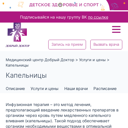
Подписывайся на нашу группу ВК
по ссылке
Запись на прием
Вызвать врача
>
>
Медицинский центр Добрый Доктор
Услуги и цены
Капельницы
Капельницы
Описание
Услуги и цены
Наши врачи
Расписание
От
Инфузионная терапия – это метод лечения,
предполагающий введение лекарственных препаратов в
организм через кровь путем медленного капельного
вливания (капельницы). Такой подход обеспечивает
организм необходимыми веществами в оптимальной