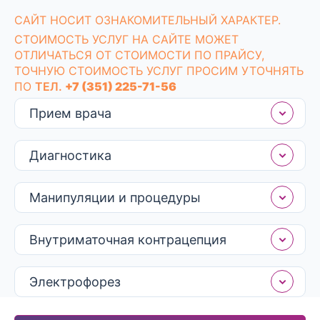
заболевания на ранних стадиях, когда они легче
CАЙТ НОСИТ ОЗНАКОМИТЕЛЬНЫЙ ХАРАКТЕР.
поддаются лечению. Важно — при наличии
патологических изменений частота приемов гинеколога
СТОИМОСТЬ УСЛУГ НА САЙТЕ МОЖЕТ
увеличивается.
ОТЛИЧАТЬСЯ ОТ СТОИМОСТИ ПО ПРАЙСУ,
ТОЧНУЮ СТОИМОСТЬ УСЛУГ ПРОСИМ УТОЧНЯТЬ
ПО
ТЕЛ.
+7 (351) 225-71-56
Прием врача
Диагностика
Манипуляции и процедуры
Внутриматочная контрацепция
Электрофорез