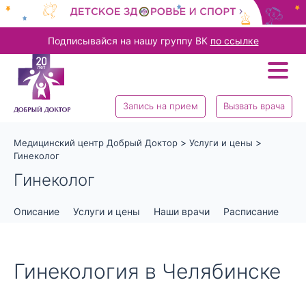
Подписывайся на нашу группу ВК
по ссылке
Запись на прием
Вызвать врача
>
>
Медицинский центр Добрый Доктор
Услуги и цены
Гинеколог
Гинеколог
Описание
Услуги и цены
Наши врачи
Расписание
От
Гинекология в Челябинске