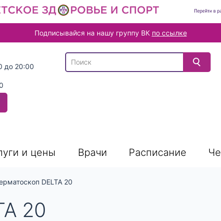
Подписывайся на нашу группу ВК
по ссылке
В списке найденных результатов используйте
0 до 20:00
0
луги и цены
Врачи
Расписание
Че
ерматоскоп DELTA 20
TA 20