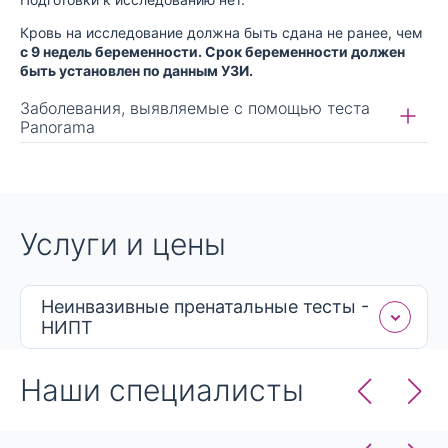
Кровь на исследование должна быть сдана не ранее, чем
с 9 недель беременности. Срок беременности должен
быть установлен по данным УЗИ.
Заболевания, выявляемые с помощью теста
Panorama
Синдром Дауна (трисомия 21-й хромосомы),
Синдром Эдвардса (трисомия 18-й
хромосомы),
Услуги и цены
Синдром Патау (трисомия 13-й хромосомы),
Числовые аномалии половых хромосом
(синдром Тернера, Клайнфельтера, трисомия Х-
Неинвазивные пренатальные тесты -
хромосомы, дисомия Y-хромосомы)
НИПТ
Триплоидия
Синдром Ди-Джорджи
Наши специалисты
Синдром делеции 1p36
Синдром кошачьего крика