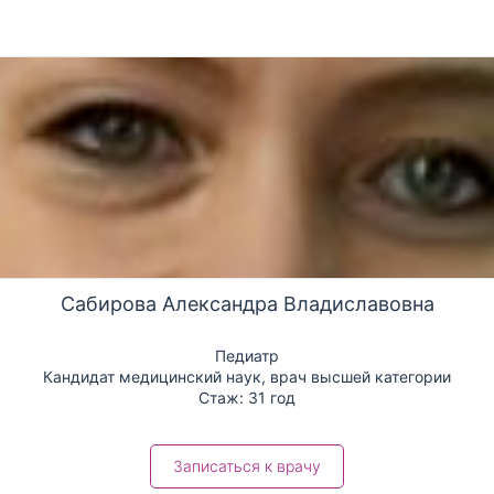
ть детские образовательные
равку от фтизиатра об
ркулезом.
Сабирова Александра Владиславовна
Педиатр
Кандидат медицинский наук, врач высшей категории
Стаж: 31 год
Записаться к врачу