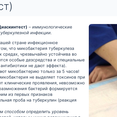
ст)
Диаскинтест)
– иммунологические
туберкулезной инфекции.
нашей стране инфекционное
том, что микобактерия туберкулеза
х средах, чрезвычайно устойчива во
ются особые дезсредства и специальные
антибиотики не дают эффекта).
ют микобактерию только за 5 часов!
микобактерия не выделяет токсинов при
ют клинические проявления, невозможно
е размножения бактерий формируется
дним из первых признаков
ьная проба на туберкулин (реакция
м способом определить уровень