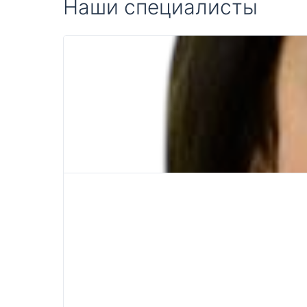
Наши специалисты
получения разрешения ребенку посеща
учреждения они должны представить сп
отсутствии у ребенка заболевания тубе