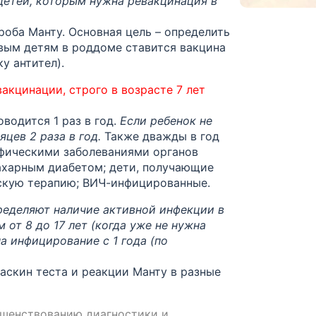
 детей, которым нужна ревакцинация в
роба Манту. Основная цель – определить
овым детям в роддоме ставится вакцина
у антител).
вакцинации, строго в возрасте 7 лет
водится 1 раз в год.
Если ребенок не
цев 2 раза в год.
Также дважды в год
фическими заболеваниями органов
сахарным диабетом; дети, получающие
скую терапию; ВИЧ-инфицированные.
ределяют наличие активной инфекции в
 от 8 до 17 лет (когда уже не нужна
а инфицирование с 1 года (по
аскин теста и реакции Манту в разные
шенствованию диагностики и