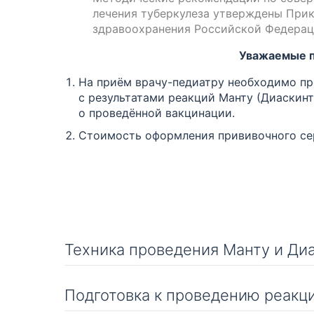
лечения туберкулеза утверждены При
здравоохранения Российской Федерации
Уважаемые 
На приём врачу-педиатру необходимо п
с результатами реакций Манту (Диаскин
о проведённой вакцинации.
Стоимость оформления прививочного се
Техника проведения Манту и Ди
Техника проведения Манту и Диаскинте
сестра, прошедшая инструктаж в проти
Подготовка к проведению реакц
и имеющая допуск к постановке внутрик