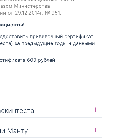
казом Министерства
 от 29.12.2014г. № 951.
пациенты!
редоставить прививочный сертификат
теста) за предыдущие годы и данными
ртификата 600 рублей.
аскинтеста
ста идентична:
Медицинская
вотуберкулезном учреждении
ии Манту
ожных проб, аккуратно