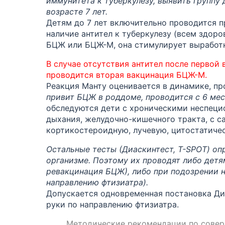
иммунитета к туберкулезу, выявить группу
возрасте 7 лет.
Детям до 7 лет включительно проводится п
наличие антител к туберкулезу (всем здор
БЦЖ или БЦЖ-М, она стимулирует выработк
В случае отсутствия антител после первой 
проводится вторая вакцинация БЦЖ-М.
Реакция Манту оценивается в динамике, про
привит БЦЖ в роддоме, проводится с 6 меся
обследуются дети с хроническими неспеци
дыхания, желудочно-кишечного тракта, с 
кортикостероидную, лучевую, цитостатиче
Остальные тесты (Диаскинтест, T-SPOT) оп
организме. Поэтому их проводят либо детям
ревакцинация БЦЖ), либо при подозрении н
направлению фтизиатра).
Допускается одновременная постановка Ди
руки по направлению фтизиатра.
Методические рекомендации по совер