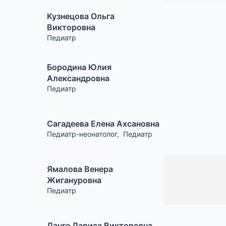
Кузнецова Ольга
Викторовна
Педиатр
Бородина Юлия
Александровна
Педиатр
Сагадеева Елена Ахсановна
Педиатр-неонатолог
,
Педиатр
Ямалова Венера
Жигануровна
Педиатр
Ланге Лариса Викторовна