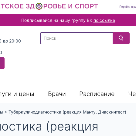
Подписывайся на нашу группу ВК
по ссылке
В списке найденных результатов используйте
0 до 20:00
0
луги и цены
Врачи
Расписание
Че
ны
>
Туберкулинодиагностика (реакция Манту, Диаскинтест)
остика (реакция