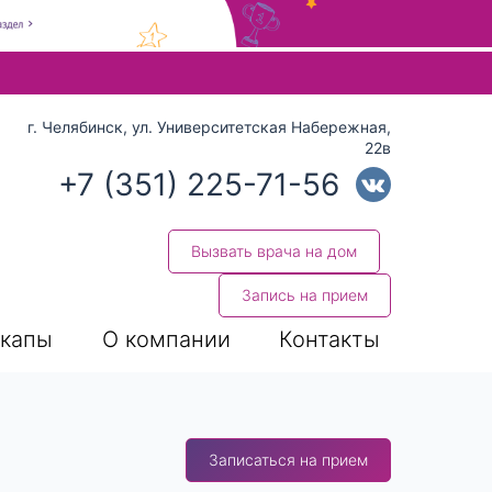
 стрелки вверх и вниз для выбора и Enter для перехода на нуж
г. Челябинск, ул. Университетская Набережная,
22в
+7 (351) 225-71-56
Вызвать врача на дом
Запись на прием
капы
О компании
Контакты
Записаться на прием