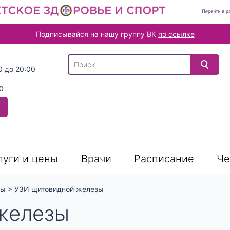
Подписывайся на нашу группу ВК
по ссылке
В списке найденных результатов используйте
0 до 20:00
0
луги и цены
Врачи
Расписание
Че
ны
>
УЗИ щитовидной железы
железы