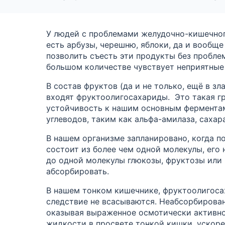
У людей с проблемами желудочно-кишечног
есть
арбузы, черешню, яблоки, да и вообще
позволить съесть эти продукты без проблем
большом количестве чувствует неприятные
В состав фруктов (да и не только,
ещё в зл
входят
фруктоолигосахариды
. Это такая г
устойчивость к
нашим основным фермента
углеводов, таким как
альфа-амилаза
,
сахар
В нашем организме запланировано,
когда п
состоит из более чем
одной
молекулы, его
до одной молекулы глюкозы, фруктозы или г
абсорбировать.
В
нашем тонком кишечнике,
фруктоолигос
следствие не всасываются. Неабсорбирован
оказывая выраженное осмотически активно
жидкости в просвете тонкой кишки, ускоре