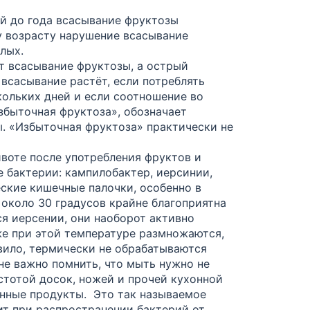
й до года всасывание фруктозы
у возрасту нарушение всасывание
лых.
т всасывание фруктозы, а острый
всасывание растёт, если потреблять
кольких дней
и если соотношение во
избыточная фруктоза», обозначает
. «Избыточная фруктоза» практически не
ивоте после употребления фруктов и
е бактерии:
кампилобактер
,
иерсинии
,
еские
кишечные палочки, особенно в
 около 30 градусов крайне благоприятна
ся
иерсении
, они наоборот активно
е при этой температуре размножаются,
вило,
термически не обрабатываются
не важно помнить,
что мыть нужно не
истотой досок, ножей и прочей кухонной
анные продукты. Это так называемое
т при распространении бактерий от