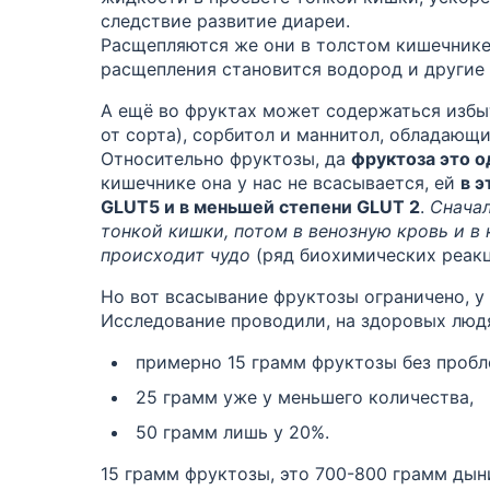
следствие
развитие диареи.
Расщепляются же они в толстом кишечнике 
расщепления становится водород
и другие 
А ещё во фруктах может содержаться
избы
от сорта),
сорбитол
и
маннитол
, обладающ
Относительно фруктозы, да
фруктоза это о
кишечнике она у нас не всасывается, ей
в 
GLUT5 и в меньшей степени GLUT 2
.
Сначал
тонкой кишки, потом в венозную кровь и в 
происходит чудо
(ряд биохимических реак
Но вот всасывание фруктозы ограничено,
у
Исследование проводили, на здоровых людя
примерно 15 грамм фруктозы
без
пробл
25 грамм уже у меньшего количества,
50 грамм лишь у 20%.
15 грамм фруктозы, это 700-800 грамм дын