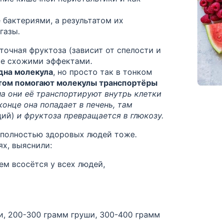
бактериями, а результатом их
газы.
точная фруктоза (зависит от спелости и
ие схожими эффектами.
дна молекула
, но
просто так в тонком
этом помогают
молекулы транспортёры
а они её транспортируют внутрь клетки
конце она попадает в печень, там
ций)
и фруктоза превращается в глюкозу.
 полностью здоровых людей тоже.
х, выяснили:
ем
всосётся у всех людей,
и, 200-300 грамм груши, 300-400 грамм