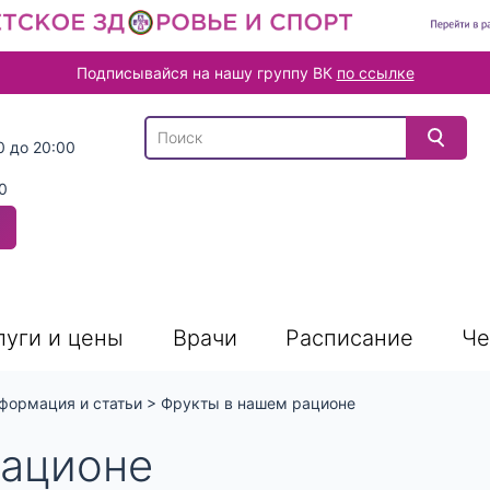
Подписывайся на нашу группу ВК
по ссылке
В списке найденных результатов используйте
0 до 20:00
0
луги и цены
Врачи
Расписание
Че
формация и статьи
>
Фрукты в нашем рационе
рационе