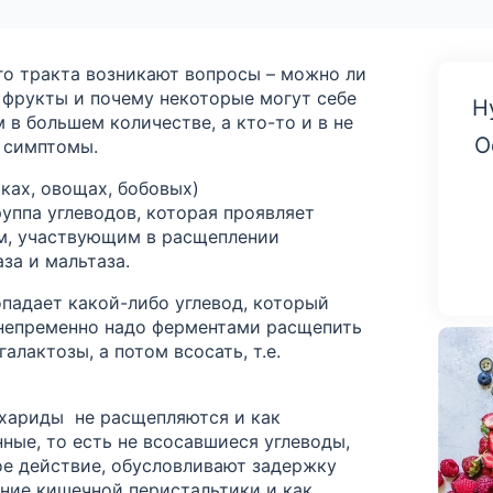
о тракта возникают вопросы – можно ли
 фрукты и почему
некоторые могут себе
Н
 в большем количестве, а кто-то и в
не
О
 симптомы.
аках, овощах, бобовых)
руппа углеводов, которая проявляет
м, участвующим в расщеплении
аза
и мальтаза.
опадает какой-либо углевод
,
который
 непременно
надо ферментами расщепить
алактозы, а потом всосать, т.е.
ахариды
не расщепляются и как
ные, то есть не всосавшиеся углеводы,
е действие, обусловливают задержку
ние кишечной перистальтики и как