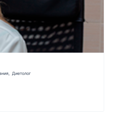
ания
,
Диетолог