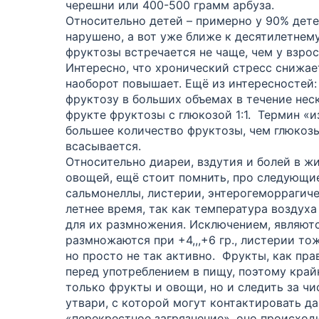
черешни или 400-500 грамм арбуза.
Относительно детей – примерно у 90% дете
нарушено, а вот уже ближе к десятилетнем
фруктозы встречается не чаще, чем у взрос
Интересно, что хронический стресс снижае
наоборот повышает. Ещё из интересностей:
фруктозу в больших объемах
в течение нес
фрукте фруктозы с глюкозой 1:1. Термин «
большее количество фруктозы, чем глюкозы
всасывается.
Относительно
диареи, вздутия и болей в ж
овощей, ещё стоит помнить, про следующи
сальмонеллы,
листерии
, энтерогеморрагич
летнее время, так как температура воздуха
для их размножения. Исключением, являют
размножаются при +4,,,+6 гр.,
листерии
тож
но просто не так активно. Фрукты,
как пра
перед употреблением в пищу, поэтому край
только фрукты и овощи, но и следить за ч
утвари, с которой могут контактировать д
«перекрестное загрязнение», оно
происходи