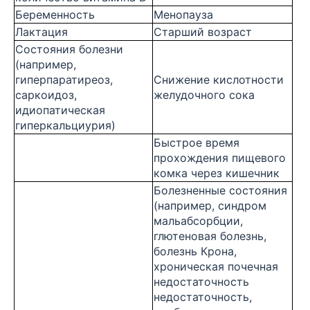
Беременность
Менопауза
Лактация
Старший возраст
Состояния болезни
(например,
гиперпаратиреоз,
Снижение кислотности
саркоидоз,
желудочного сока
идиопатическая
гиперкальциурия)
Быстрое время
прохождения пищевого
комка через кишечник
Болезненные состояния
(например, синдром
мальабсорбции,
глютеновая болезнь,
болезнь Крона,
хроническая почечная
недостаточность
недостаточность,