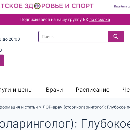
Подписывайся на нашу группу ВК
по ссылке
В списке найденных результатов используйте
0 до 20:00
0
луги и цены
Врачи
Расписание
Че
формация и статьи
>
ЛОР-врач (оториноларинголог): Глубокое п
оларинголог): Глубоко