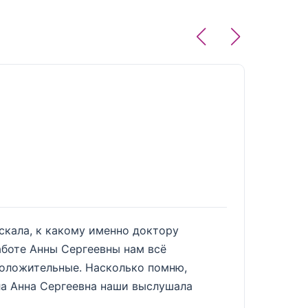
Светл
1 июня 2
скала, к какому именно доктору
Была на
аботе Анны Сергеевны нам всё
Врач ве
 положительные. Насколько помню,
врача. 
ала Анна Сергеевна наши выслушала
возраст
Доктор 