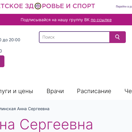
Подписывайся на нашу группу ВК
по ссылке
В списке найденных результатов используйте
0 до 20:00
0
луги и цены
Врачи
Расписание
Че
линская Анна Сергеевна
на Сергеевна