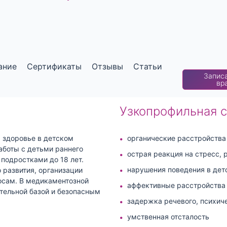
ание
Сертификаты
Отзывы
Статьи
Записа
вр
Узкопрофильная 
 здоровье в детском
органические расстройства
боты с детьми раннего
острая реакция на стресс, 
и подростками до 18 лет.
нарушения поведения в дет
 развития, организации
осам. В медикаментозной
аффективные расстройства 
ательной базой и безопасным
задержка речевого, психич
умственная отсталость