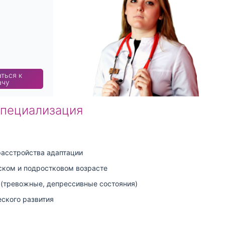
ться к
ачу
специализация
расстройства адаптации
ском и подростковом возрасте
(тревожные, депрессивные состояния)
еского развития