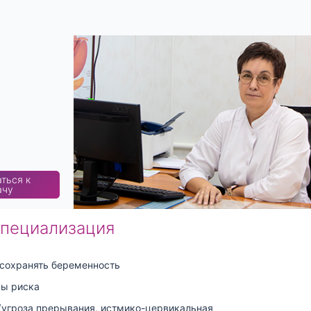
ться к
ачу
специализация
сохранять беременность
пы риска
угроза прерывания, истмико-цервикальная