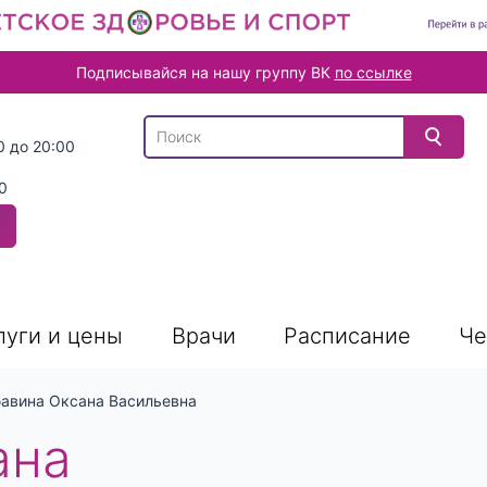
Подписывайся на нашу группу ВК
по ссылке
В списке найденных результатов используйте
0 до 20:00
0
луги и цены
Врачи
Расписание
Че
авина Оксана Васильевна
ана