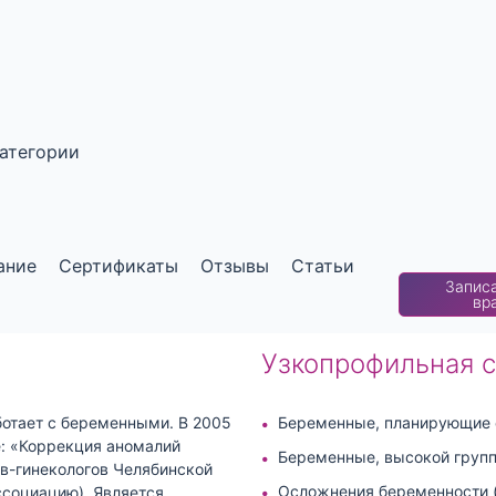
категории
ание
Сертификаты
Отзывы
Статьи
Записа
вр
Узкопрофильная 
ботает с беременными. В 2005
Беременные, планирующие 
е: «Коррекция аномалий
Беременные, высокой груп
в-гинекологов Челябинской
Осложнения беременности (
ссоциацию). Является