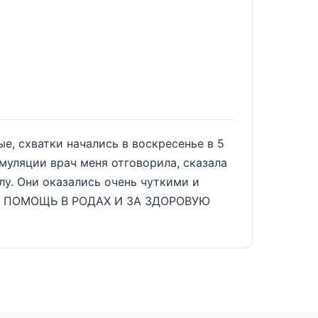
10 авгус
е, схватки начались в воскресенье в 5
В ходе 
имуляции врач меня отговорила, сказала
результ
лу. Они оказались очень чуткими и
просто 
 ЗА ПОМОЩЬ В РОДАХ И ЗА ЗДОРОВУЮ