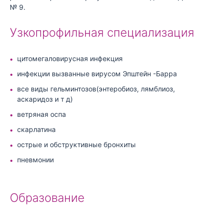
№ 9.
Узкопрофильная специализация
цитомегаловирусная инфекция
инфекции вызванные вирусом Эпштейн -Барра
все виды гельминтозов(энтеробиоз, лямблиоз,
аскаридоз и т д)
ветряная оспа
скарлатина
острые и обструктивные бронхиты
пневмонии
Образование