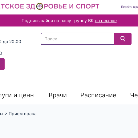
Подписывайся на нашу группу ВК
по ссылке
В списке найденных результатов используйте
0 до 20:00
0
луги и цены
Врачи
Расписание
Че
ны
>
Прием врача