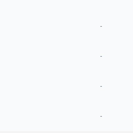
-
-
-
-