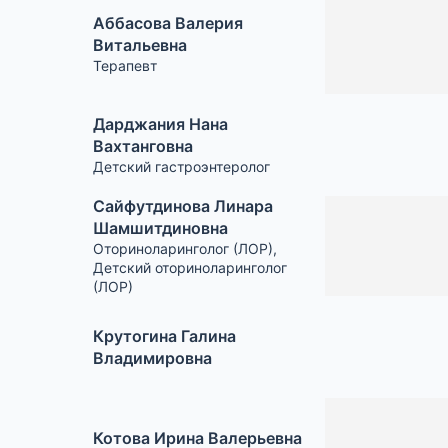
Аббасова Валерия
Витальевна
Терапевт
Дарджания Нана
Вахтанговна
Детский гастроэнтеролог
Сайфутдинова Линара
Шамшитдиновна
Оториноларинголог (ЛОР)
,
Детский оториноларинголог
(ЛОР)
Крутогина Галина
Владимировна
Котова Ирина Валерьевна